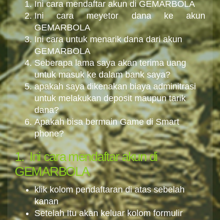
Ini cara mendaftar akun di GEMARBOLA
Ini cara meyetor dana ke akun
GEMARBOLA
Ini cara untuk menarik dana dari akun
GEMARBOLA
Seberapa lama saya akan terima uang
untuk masuk ke dalam bank saya?
apakah saya dikenakan biaya adminitrasi
untuk melakukan deposit maupun tarik
dana?
Apakah bisa bermain Game di Smart
phone?
1. Ini cara mendaftar akun di
GEMARBOLA
klik kolom pendaftaran di atas sebelah
kanan
Setelah Itu akan keluar kolom formulir