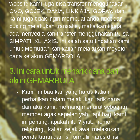
website kami juga bisa transfer menggunakan ,
OVO, GOJEK, DANA, LINK AJA, GOPAY. dan
kami juga tidak ingin membuat anda ribet dan
pusing melakukan transaksi, maka kami juga
ada menyedia kan transfer menggunakan Pulsa
SIMPATI, XL, AXIS. Ini salah satu tindakan kami
untuk Memudah kan kalian melakukan meyetor
dana ke akun GEMARBOLA.
3. Ini cara untuk menarik dana dari
akun GEMARBOLA
Kami hinbau kan yang harus kalian
perhatikan dalam melakukan tarik dana
dari aku kami. memang menurut sebagian
member agak sepeleh yah, tapi bagi kami
ini penting, apakah itu ? yaitu nomor
rekening, kalian sejak awal melakukan
pendaftaran dan isi formulir harus di isi