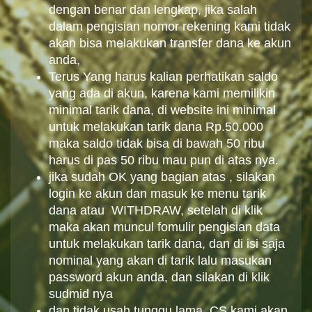
dengan benar dan lengkap, jika salah
dalam pengisian nomor rekening kami tidak
akan bisa melakukan transfer dana ke akun
anda,
Terus Yang harus kalian perhatikan saldo
yang ada di akun, karena kami memilikin
minimal tarik dana, di website ini minimal
untuk melakukan tarik dana Rp.50.000
maka saldo tidak bisa di bawah 50 ribu
harus di pas 50 ribu mau pun di atas nya.
jika sudah OK yang bagian atas , silakan
login ke akun dan masuk ke menu tarik
dana atau WITHDRAW, setelah di klik
maka akan muncul fomulir pengisian data
untuk melakukan tarik dana, dan di isi saja
nominal yang akan di tarik lalu masukan
password akun anda, dan silakan di klik
sudmid nya
dan tidak usah tunggu lama, CS kami akan