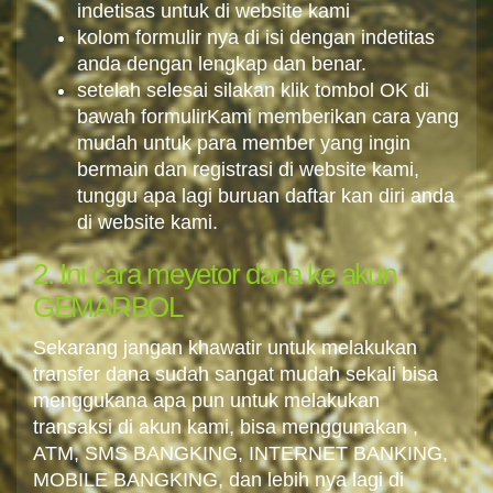
indetisas untuk di website kami
kolom formulir nya di isi dengan indetitas
anda dengan lengkap dan benar.
setelah selesai silakan klik tombol OK di
bawah formulirKami memberikan cara yang
mudah untuk para member yang ingin
bermain dan registrasi di website kami,
tunggu apa lagi buruan daftar kan diri anda
di website kami.
2. Ini cara meyetor dana ke akun
GEMARBOL
Sekarang jangan khawatir untuk melakukan
transfer dana sudah sangat mudah sekali bisa
menggukana apa pun untuk melakukan
transaksi di akun kami, bisa menggunakan ,
ATM, SMS BANGKING, INTERNET BANKING,
MOBILE BANGKING, dan lebih nya lagi di